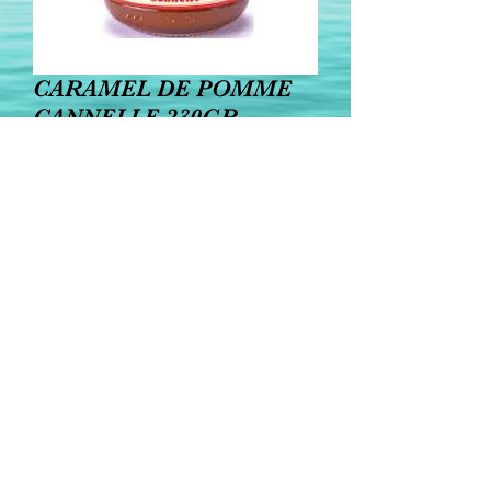
CARAMEL DE POMME
CANNELLE 230GR
Prijs
€ 5,60
Aantal
*
In winkelwagen