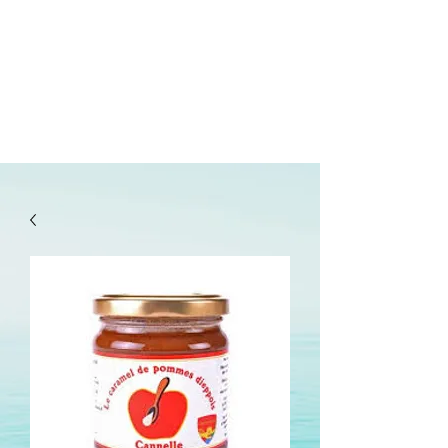
lepanetondeguillaume@lessor.asso.fr
02.31.20.32.27