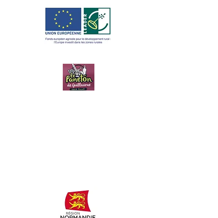
LE PANETON
DE
GUILLAUME