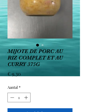
MIJOTE DE PORC AU
RIZ COMPLET ET AU
CURRY 375G
Prijs
€ 9,30
Aantal
*