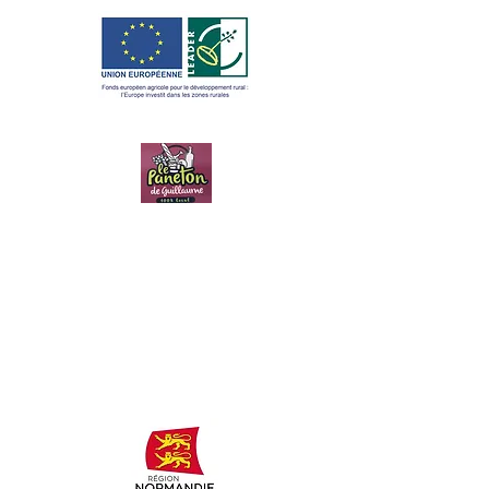
LE PANETON
DE
GUILLAUME