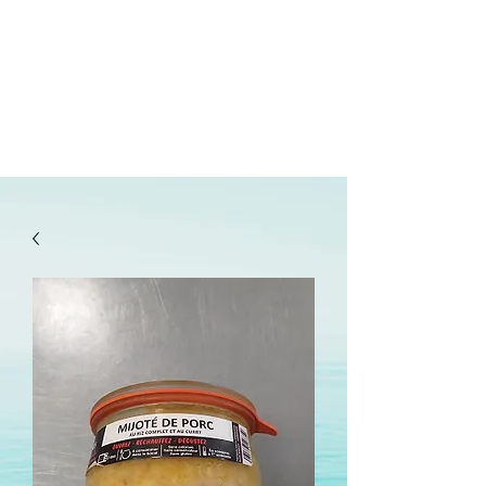
lepanetondeguillaume@lessor.asso.fr
02.31.20.32.27