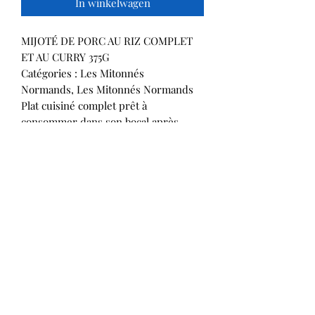
In winkelwagen
MIJOTÉ DE PORC AU RIZ COMPLET
ET AU CURRY 375G
Catégories : Les Mitonnés
Normands, Les Mitonnés Normands
Plat cuisiné complet prêt à
consommer dans son bocal après
réchauffage au micro ondes ou au
bain marie fabriqué à base de viande
de porc de Normandie élevé à la
farine d’orge dans le Sud Manche, riz
complet, curry et crème d’Isigny AOP
provenant de l’entreprise Isigny
Sainte Mère.
Notre porc est élevé à la farine d’orge
sans OGM depuis plus de 25 ans et
sans antibiotique de la naissance à
l’abattage.