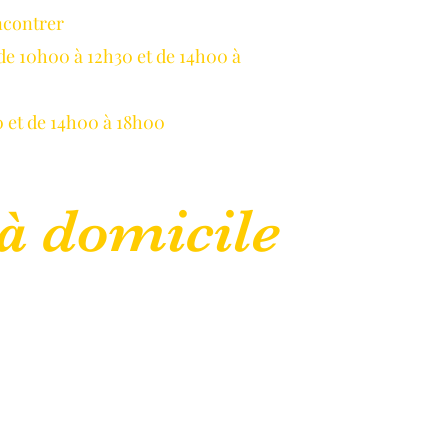
ncontrer
LLAUME
de 10h00 à 12h30 et de 14h00 à
 et de 14h00 à 18h00
à domicile
lepanetondeguillaume@lessor.asso.fr
CGU
Mentions légales
Plus