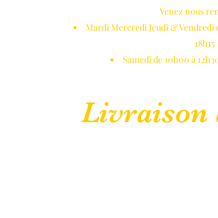
Venez nous re
NETON DE GUI
Mardi Mercredi Jeudi & Vendredi 
18h15
Samedi de 10h00 à 12h30
Livraison 
 Normandie
Réservations
Blog
Galerie Photos
CGV