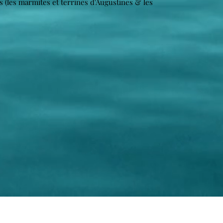
sés (les marmites et terrines d'Augustines & les
S'abonner