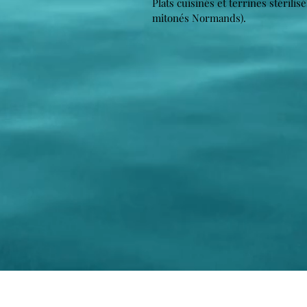
Plats cuisinés et terrines stérili
mitonés Normands).