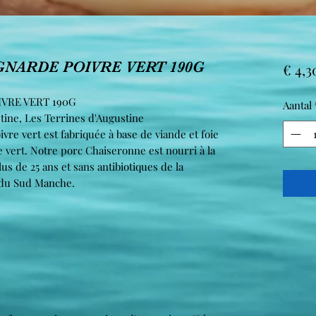
NARDE POIVRE VERT 190G
€ 4,3
VRE VERT 190G
Aantal
tine, Les Terrines d'Augustine
re vert est fabriquée à base de viande et foie
 vert. Notre porc Chaiseronne est nourri à la
s de 25 ans et sans antibiotiques de la
t du Sud Manche.